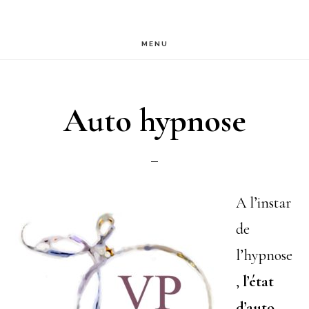
Passer
au
MENU
contenu
principal
Auto hypnose
A l’instar
de
l’hypnose
,
l’état
d’auto