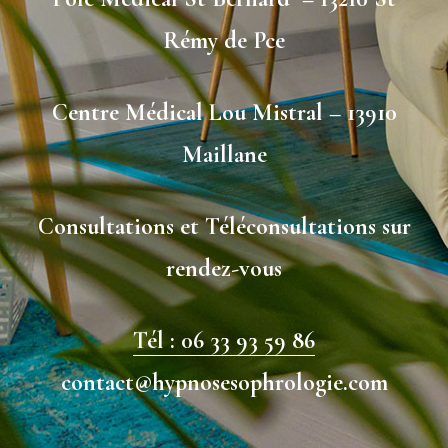
Rémy de Pce
Centre Médical Lou Mistral – 13910
Maillane
Consultations et Téléconsultations sur
rendez-vous
Tél : 06 33 93 59 86
contact@hypnosesophrologie.com