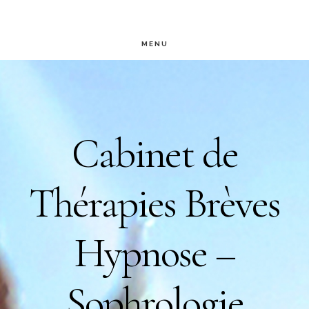
Passer
au
MENU
contenu
Main
principal
Content
Cabinet de
Thérapies Brèves
Hypnose –
Sophrologie