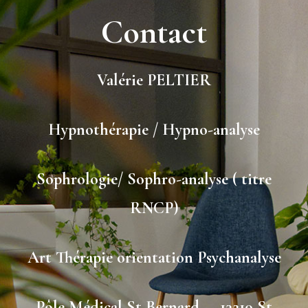
Contact
Valérie PELTIER
Hypnothérapie / Hypno-analyse
Sophrologie/ Sophro-analyse ( titre
RNCP)
Art Thérapie orientation Psychanalyse
Pôle Médical St Bernard – 13210 St